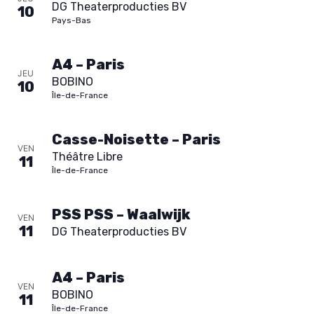
DG Theaterproducties BV
10
t
Pays-Bas
i
A4 – Paris
JEU
BOBINO
10
o
Île-de-France
n
Casse-Noisette – Paris
VEN
d
Théâtre Libre
11
Île-de-France
e
PSS PSS – Waalwijk
VEN
v
11
DG Theaterproducties BV
u
A4 – Paris
e
VEN
BOBINO
11
Île-de-France