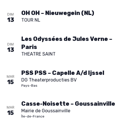
SPECTACLE
À PROPOS
OH OH – Nieuwegein (NL)
DIM
13
TOUR NL
CONTACT
Les Odyssées de Jules Verne –
DIM
Paris
13
THEATRE SAINT
PSS PSS – Capelle A/d Ijssel
MAR
DG Theaterproducties BV
15
Pays-Bas
Casse-Noisette – Goussainville
MAR
Mairie de Goussainville
15
Île-de-France