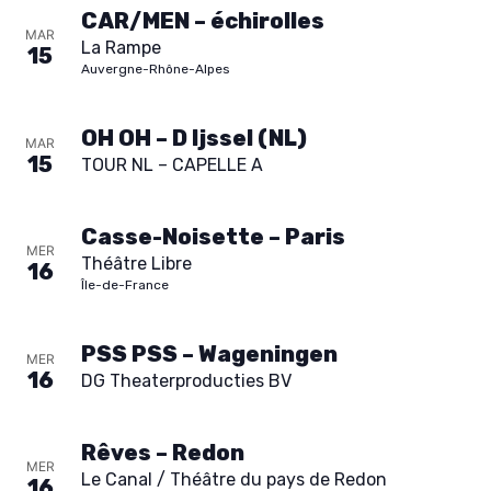
CAR/MEN – échirolles
MAR
La Rampe
15
Auvergne-Rhône-Alpes
OH OH – D Ijssel (NL)
MAR
15
TOUR NL – CAPELLE A
Casse-Noisette – Paris
MER
Théâtre Libre
16
Île-de-France
PSS PSS – Wageningen
MER
16
DG Theaterproducties BV
Rêves – Redon
MER
Le Canal / Théâtre du pays de Redon
16