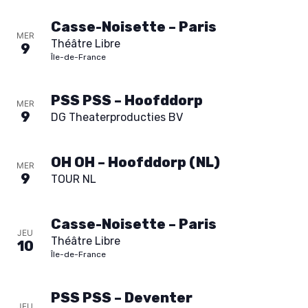
h
z
Casse-Noisette – Paris
e
u
MER
Théâtre Libre
9
n
Île-de-France
e
e
t
d
PSS PSS – Hoofddorp
MER
9
a
DG Theaterproducties BV
n
t
e
OH OH – Hoofddorp (NL)
a
MER
9
.
TOUR NL
v
Casse-Noisette – Paris
i
JEU
Théâtre Libre
10
Île-de-France
g
a
PSS PSS – Deventer
JEU