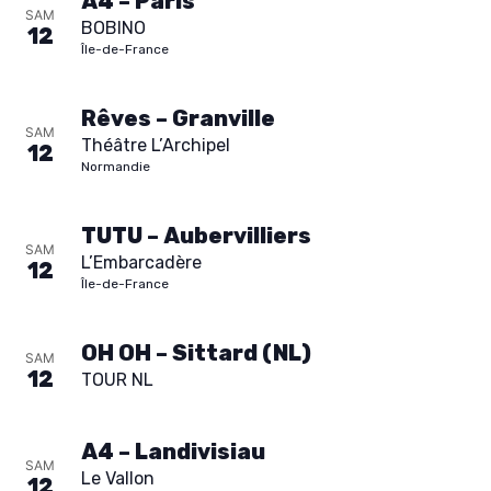
t
A4 – Paris
SAM
BOBINO
12
s
Île-de-France
Rêves – Granville
SAM
Théâtre L’Archipel
12
Normandie
TUTU – Aubervilliers
SAM
L’Embarcadère
12
Île-de-France
OH OH – Sittard (NL)
SAM
12
TOUR NL
A4 – Landivisiau
SAM
Le Vallon
12