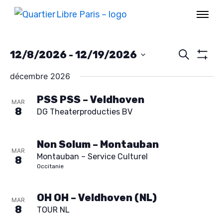
R
12/8/2026
 - 
12/19/2026
R
e
M
S
O
c
décembre 2026
e
é
N
h
T
e
l
PSS PSS – Veldhoven
c
R
MAR
r
8
DG Theaterproducties BV
E
e
c
R
h
h
c
L
e
E
t
Non Solum – Montauban
e
S
MAR
Montauban – Service Culturel
i
8
F
Occitanie
I
r
o
L
T
n
c
OH OH – Veldhoven (NL)
R
MAR
n
E
8
TOUR NL
S
e