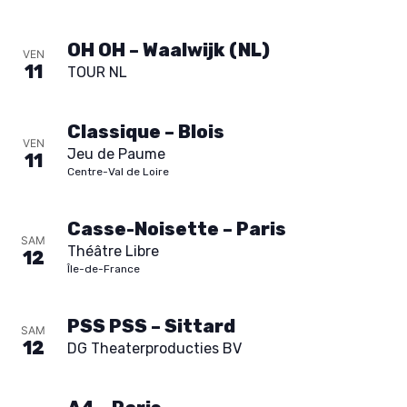
s
OH OH – Waalwijk (NL)
É
VEN
11
TOUR NL
v
Classique – Blois
è
VEN
Jeu de Paume
11
Centre-Val de Loire
n
Casse-Noisette – Paris
e
SAM
Théâtre Libre
12
m
Île-de-France
e
PSS PSS – Sittard
SAM
12
DG Theaterproducties BV
n