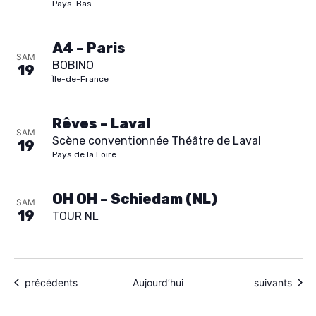
Pays-Bas
A4 – Paris
SAM
BOBINO
19
Île-de-France
Rêves – Laval
SAM
Scène conventionnée Théâtre de Laval
19
Pays de la Loire
OH OH – Schiedam (NL)
SAM
19
TOUR NL
Évènements
Évènements
précédents
Aujourd’hui
suivants