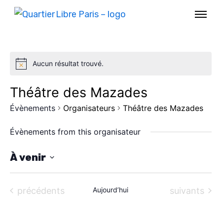
Aucun résultat trouvé.
Théâtre des Mazades
Évènements
Organisateurs
Théâtre des Mazades
Évènements from this organisateur
À venir
S
AGENDA
é
Évènements
Évènements
précédents
Aujourd’hui
suivants
l
SPECTACLE
e