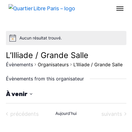
Aucun résultat trouvé.
L’Illiade / Grande Salle
Évènements
Organisateurs
L’Illiade / Grande Salle
Évènements from this organisateur
À venir
S
AGENDA
é
Évènements
Évènements
précédents
Aujourd’hui
suivants
l
SPECTACLE
e