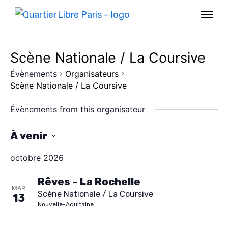
Scène Nationale / La Coursive
Évènements
Organisateurs
Scène Nationale / La Coursive
Évènements from this organisateur
À venir
S
octobre 2026
é
l
Rêves – La Rochelle
MAR
AGENDA
Scène Nationale / La Coursive
e
13
Nouvelle-Aquitaine
c
SPECTACLE
t