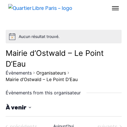
Aucun résultat trouvé.
Mairie d’Ostwald – Le Point
D’Eau
Évènements
Organisateurs
Mairie d’Ostwald – Le Point D’Eau
Évènements from this organisateur
AGENDA
À venir
S
SPECTACLE
é
Évènements
Évènements
précédents
Aujourd’hui
suivants