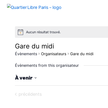
Aucun résultat trouvé.
Gare du midi
Évènements
Organisateurs
Gare du midi
Évènements from this organisateur
À venir
S
é
Évènements
précédents
l
e