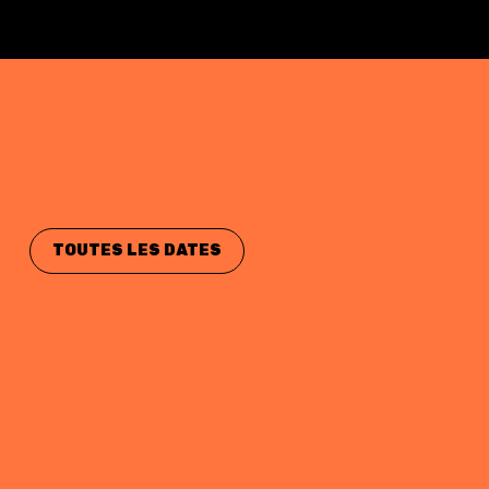
TOUTES LES DATES
La Salida – Saint-valery-en-caux
OCT
8
Rayon Vert/ Scène Conventionnée
La Salida – Toulouse
OCT
11