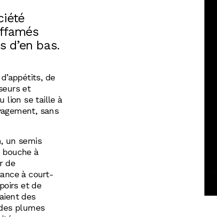
ciété
Affamés
s d’en bas.
 d’appétits, de
seurs et
 lion se taille à
uvagement, sans
n, un semis
e bouche à
r de
tance à court-
poirs et de
aient des
des plumes