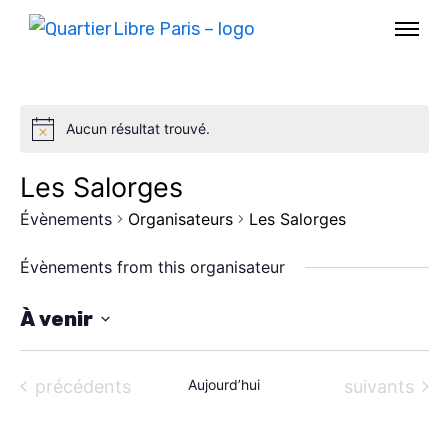
Aucun résultat trouvé.
Les Salorges
Évènements
Organisateurs
Les Salorges
Évènements from this organisateur
À venir
S
AGENDA
é
Évènements
Évènements
précédents
Aujourd’hui
suivants
l
SPECTACLE
e