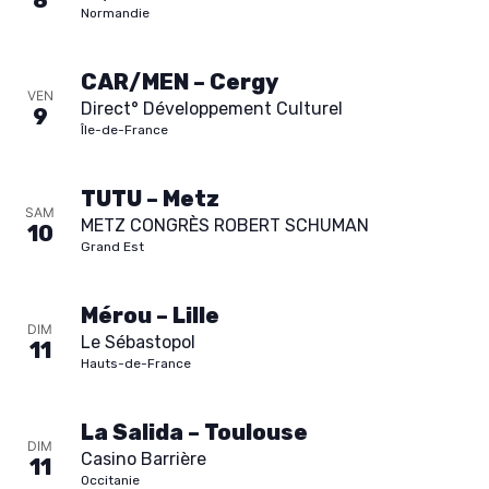
8
Normandie
CAR/MEN – Cergy
VEN
Direct° Développement Culturel
9
Île-de-France
TUTU – Metz
SAM
METZ CONGRÈS ROBERT SCHUMAN
10
Grand Est
Mérou – Lille
DIM
Le Sébastopol
11
Hauts-de-France
La Salida – Toulouse
DIM
Casino Barrière
11
Occitanie