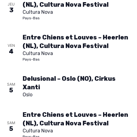
(NL), Cultura Nova Festival
JEU
t
3
Cultura Nova
Pays-Bas
i
Entre Chiens et Louves – Heerlen
o
(NL), Cultura Nova Festival
VEN
4
n
Cultura Nova
Pays-Bas
d
Delusional – Oslo (NO), Cirkus
e
SAM
Xanti
5
Oslo
v
u
Entre Chiens et Louves – Heerlen
(NL), Cultura Nova Festival
SAM
e
5
Cultura Nova
Pays-Bas