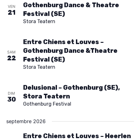
h
Gothenburg Dance & Theatre
z
VEN
21
Festival (SE)
e
u
Stora Teatern
n
e
e
Entre Chiens et Louves –
t
d
Gothenburg Dance &Theatre
SAM
a
22
n
Festival (SE)
t
Stora Teatern
e
a
.
Delusional – Gothenburg (SE),
v
DIM
Stora Teatern
30
i
Gothenburg Festival
g
septembre 2026
a
Entre Chiens et Louves – Heerlen