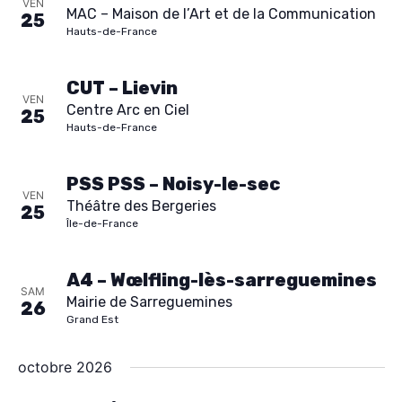
t
VEN
MAC – Maison de l’Art et de la Communication
25
Hauts-de-France
s
CUT – Lievin
VEN
Centre Arc en Ciel
25
Hauts-de-France
PSS PSS – Noisy-le-sec
VEN
Théâtre des Bergeries
25
Île-de-France
A4 – Wœlfling-lès-sarreguemines
SAM
Mairie de Sarreguemines
26
Grand Est
octobre 2026