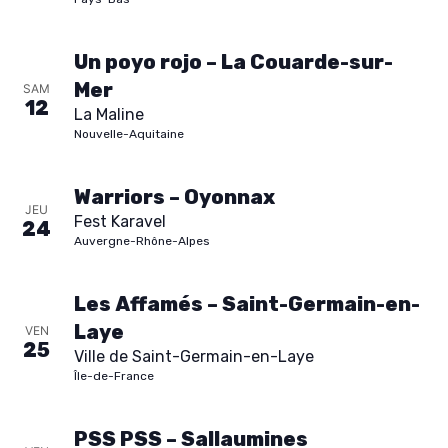
s
É
Un poyo rojo – La Couarde-sur-
Mer
SAM
12
v
La Maline
Nouvelle-Aquitaine
è
Warriors – Oyonnax
n
JEU
Fest Karavel
24
Auvergne-Rhône-Alpes
e
m
Les Affamés – Saint-Germain-en-
Laye
VEN
e
25
Ville de Saint-Germain-en-Laye
Île-de-France
n
PSS PSS – Sallaumines