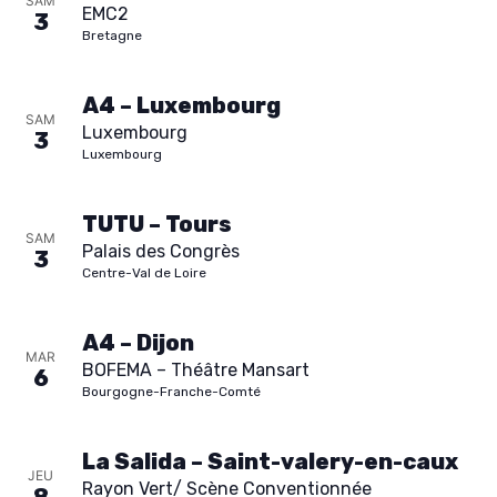
SAM
EMC2
3
Bretagne
A4 – Luxembourg
SAM
Luxembourg
3
Luxembourg
TUTU – Tours
SAM
Palais des Congrès
3
Centre-Val de Loire
AGENDA
A4 – Dijon
SPECTACLE
MAR
BOFEMA – Théâtre Mansart
6
À PROPOS
Bourgogne-Franche-Comté
CONTACT
La Salida – Saint-valery-en-caux
JEU
Rayon Vert/ Scène Conventionnée