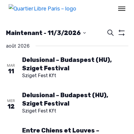
R
Maintenant
 - 
11/3/2026
R
e
M
S
O
c
août 2026
e
é
N
h
T
e
l
Delusional – Budaspest (HU),
c
R
r
MAR
E
Sziget Festival
e
c
11
R
h
Sziget Fest Kft
h
c
L
e
E
t
e
S
Delusional – Budapest (HU),
i
F
MER
I
Sziget Festival
r
o
12
L
Sziget Fest Kft
T
n
c
R
n
E
Entre Chiens et Louves –
S
e