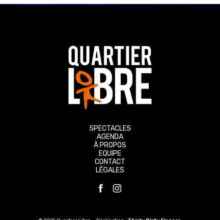
FRANCE INTER
D'après le roman de David Foenkinos
Compagnia Baccalà
Laure Grandbesançon
SPECTACLES
AGENDA
À PROPOS
EQUIPE
CONTACT
LÉGALES