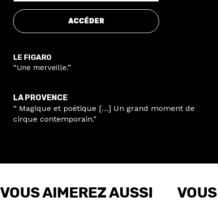
ACCÉDER
LE FIGARO
“Une merveille.”
LA PROVENCE
“ Magique et poétique […] Un grand moment de
cirque contemporain."
VOUS AIMEREZ AUSSI
VOUS
LES ODYSSÉES DE
NUMÉRO DEUX
PSS PSS