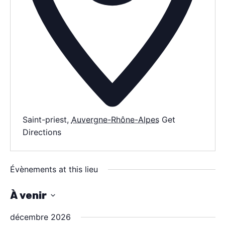
AGENDA
SPECTACLE
À PROPOS
Saint-priest
,
Auvergne-Rhône-Alpes
Get
Directions
CONTACT
Évènements at this lieu
À venir
S
décembre 2026
é