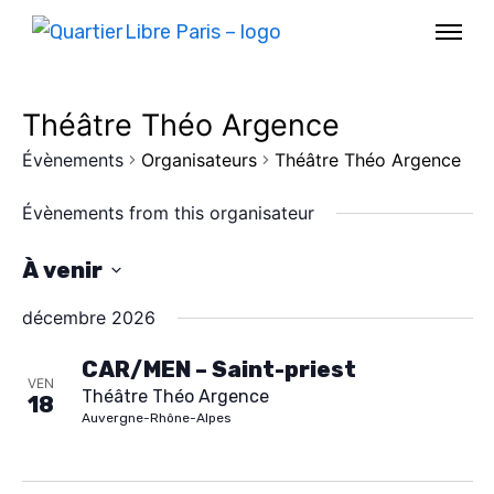
Théâtre Théo Argence
Évènements
Organisateurs
Théâtre Théo Argence
Évènements from this organisateur
À venir
S
décembre 2026
é
l
CAR/MEN – Saint-priest
VEN
Théâtre Théo Argence
e
18
AGENDA
Auvergne-Rhône-Alpes
c
SPECTACLE
t