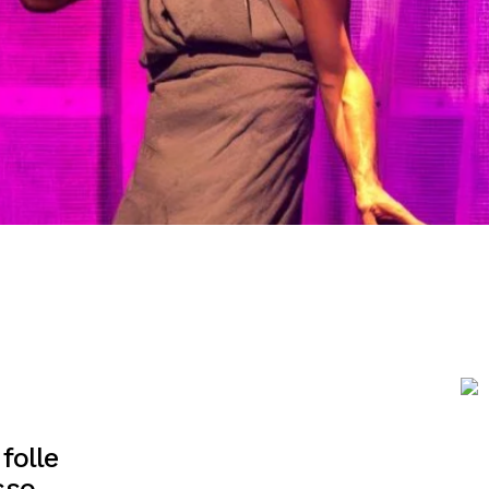
folle
sso