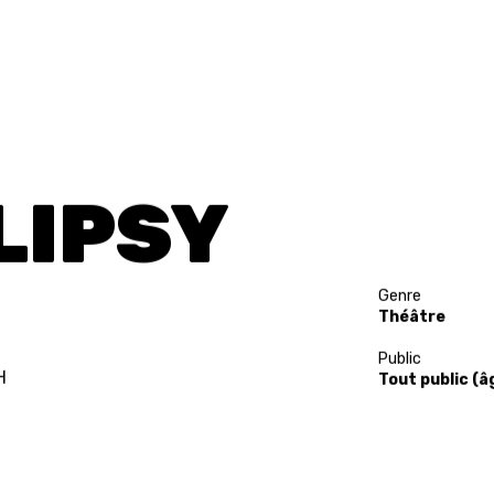
LIPSY
Genre
Théâtre
Public
H
Tout public (â