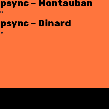
ipsync – Montauban
ns
psync – Dinard
re