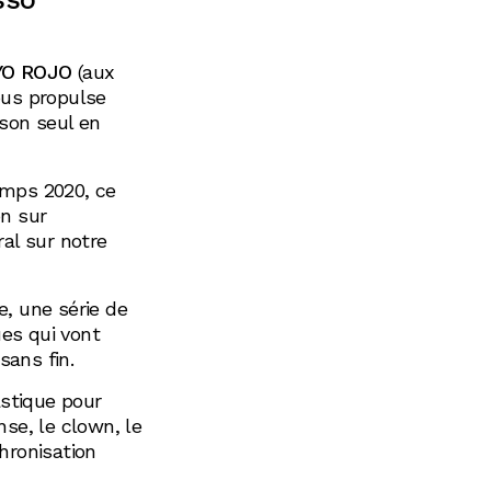
YO ROJO
(aux
ous propulse
 son seul en
emps 2020, ce
on sur
ral sur notre
e, une série de
es qui vont
sans fin.
astique pour
nse, le clown, le
hronisation