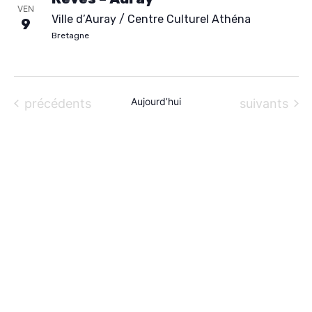
e
VEN
À PROPOS
Ville d’Auray / Centre Culturel Athéna
c
9
Bretagne
t
CONTACT
i
o
Évènements
Aujourd’hui
Évènements
précédents
suivants
n
n
e
z
u
n
e
d
a
t