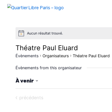
Aucun résultat trouvé.
Théatre Paul Eluard
Évènements
Organisateurs
Théatre Paul Eluard
Évènements from this organisateur
À venir
S
é
Évènements
précédents
l
e