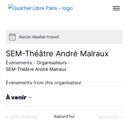
Aucun résultat trouvé.
SEM-Théâtre André Malraux
Évènements
Organisateurs
SEM-Théâtre André Malraux
Évènements from this organisateur
À venir
S
AGENDA
é
Évènements
Évènements
précédents
Aujourd’hui
suivants
SPECTACLE
l