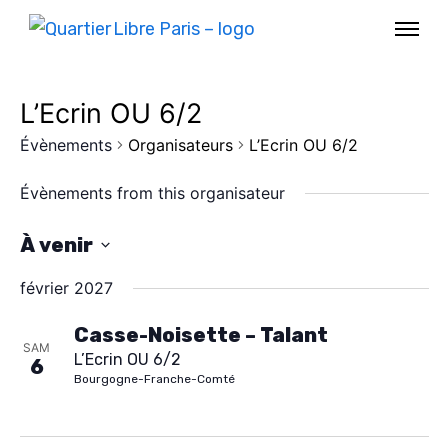
L’Ecrin OU 6/2
Évènements
Organisateurs
L’Ecrin OU 6/2
Évènements from this organisateur
À venir
S
février 2027
é
l
Casse-Noisette – Talant
SAM
L’Ecrin OU 6/2
e
6
AGENDA
Bourgogne-Franche-Comté
c
SPECTACLE
t