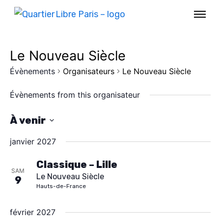
Le Nouveau Siècle
Évènements
Organisateurs
Le Nouveau Siècle
Évènements from this organisateur
À venir
S
janvier 2027
é
l
Classique – Lille
SAM
Le Nouveau Siècle
e
9
AGENDA
Hauts-de-France
c
SPECTACLE
t
février 2027