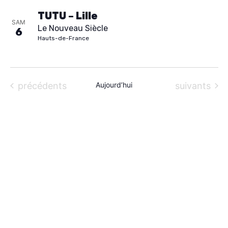
i
À PROPOS
TUTU – Lille
o
SAM
Le Nouveau Siècle
6
n
CONTACT
Hauts-de-France
n
e
z
Évènements
Évènements
précédents
Aujourd’hui
suivants
u
n
e
d
a
t
e
.