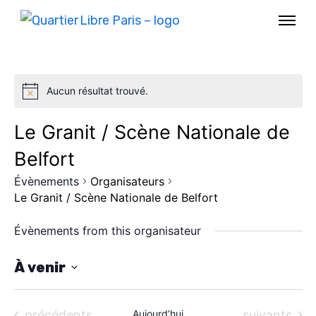
Aucun résultat trouvé.
Le Granit / Scène Nationale de
Belfort
Évènements
Organisateurs
Le Granit / Scène Nationale de Belfort
Évènements from this organisateur
AGENDA
À venir
S
SPECTACLE
é
Évènements
Évènements
précédents
Aujourd’hui
suivants