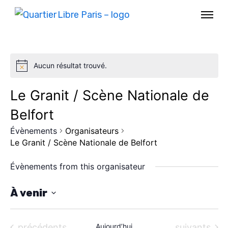
Aucun résultat trouvé.
Le Granit / Scène Nationale de
Belfort
Évènements
Organisateurs
Le Granit / Scène Nationale de Belfort
Évènements from this organisateur
AGENDA
À venir
S
SPECTACLE
é
Évènements
Évènements
précédents
Aujourd’hui
suivants