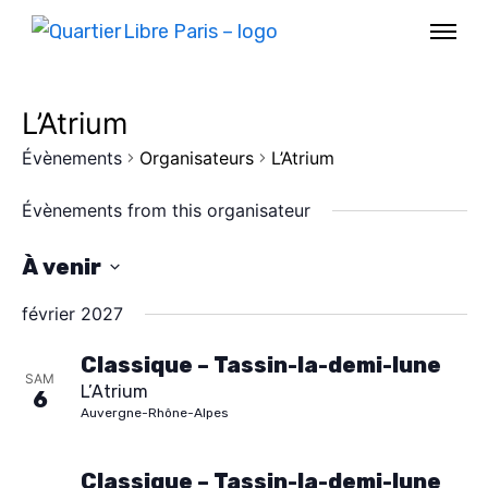
L’Atrium
Évènements
Organisateurs
L’Atrium
Évènements from this organisateur
À venir
S
février 2027
é
l
Classique – Tassin-la-demi-lune
SAM
L’Atrium
e
6
AGENDA
Auvergne-Rhône-Alpes
c
SPECTACLE
t
Classique – Tassin-la-demi-lune