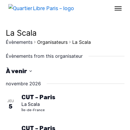
La Scala
Évènements
Organisateurs
La Scala
Évènements from this organisateur
À venir
S
novembre 2026
é
l
CUT – Paris
JEU
La Scala
e
5
AGENDA
Île-de-France
c
SPECTACLE
t
CUT – Paris