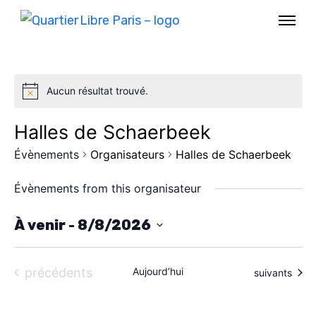
Aucun résultat trouvé.
Halles de Schaerbeek
Évènements
Organisateurs
Halles de Schaerbeek
Évènements from this organisateur
À venir
 - 
8/8/2026
S
AGENDA
é
Évènements
précédents
Aujourd’hui
Évènements
suivants
l
SPECTACLE
e