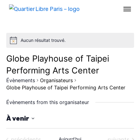
Aucun résultat trouvé.
Globe Playhouse of Taipei
Performing Arts Center
Évènements
Organisateurs
Globe Playhouse of Taipei Performing Arts Center
Évènements from this organisateur
AGENDA
À venir
S
SPECTACLE
é
Évènements
Évènements
précédents
Aujourd’hui
suivants