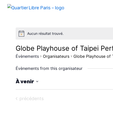
Aucun résultat trouvé.
Globe Playhouse of Taipei Per
Évènements
Organisateurs
Globe Playhouse of 
Évènements from this organisateur
À venir
S
é
Évènements
précédents
l
e