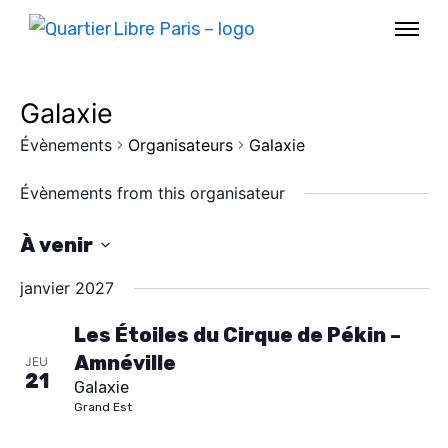
Galaxie
Évènements
Organisateurs
Galaxie
Évènements from this organisateur
À venir
S
janvier 2027
é
l
Les Étoiles du Cirque de Pékin –
Amnéville
e
JEU
AGENDA
21
Galaxie
c
Grand Est
SPECTACLE
t