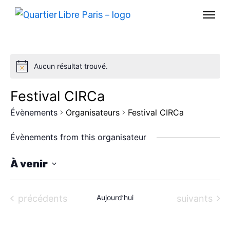
Aucun résultat trouvé.
Festival CIRCa
Évènements
Organisateurs
Festival CIRCa
Évènements from this organisateur
À venir
S
AGENDA
é
Évènements
Évènements
précédents
Aujourd’hui
suivants
l
SPECTACLE
e