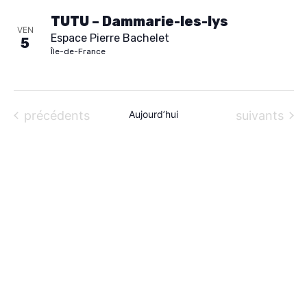
i
À PROPOS
TUTU – Dammarie-les-lys
o
VEN
Espace Pierre Bachelet
5
n
CONTACT
Île-de-France
n
e
z
Évènements
Évènements
précédents
Aujourd’hui
suivants
u
n
e
d
a
t
e
.