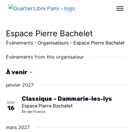
Espace Pierre Bachelet
Évènements
Organisateurs
Espace Pierre Bachelet
Évènements from this organisateur
À venir
S
janvier 2027
é
l
Classique – Dammarie-les-lys
SAM
Espace Pierre Bachelet
e
16
AGENDA
Île-de-France
c
SPECTACLE
t
mars 2027