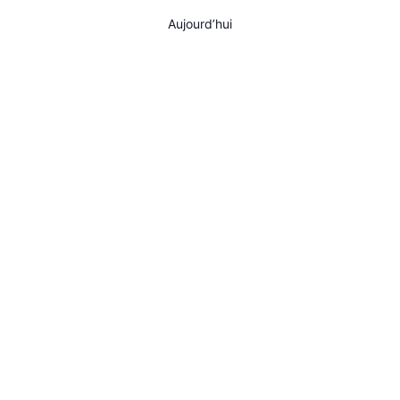
AGENDA
Aujourd’hui
SPECTACLE
À PROPOS
CONTACT