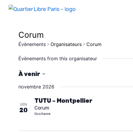
Corum
Évènements
Organisateurs
Corum
Évènements from this organisateur
À venir
S
novembre 2026
é
l
TUTU – Montpellier
VEN
Corum
e
20
Occitanie
c
t