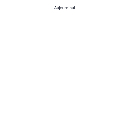
AGENDA
Aujourd’hui
SPECTACLE
À PROPOS
CONTACT