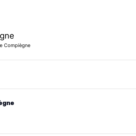
ègne
de Compiègne
iègne