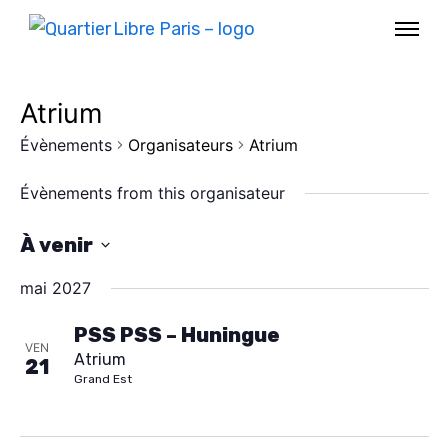
Atrium
Évènements
Organisateurs
Atrium
Évènements from this organisateur
À venir
S
mai 2027
é
l
PSS PSS – Huningue
VEN
Atrium
e
21
AGENDA
Grand Est
c
SPECTACLE
t