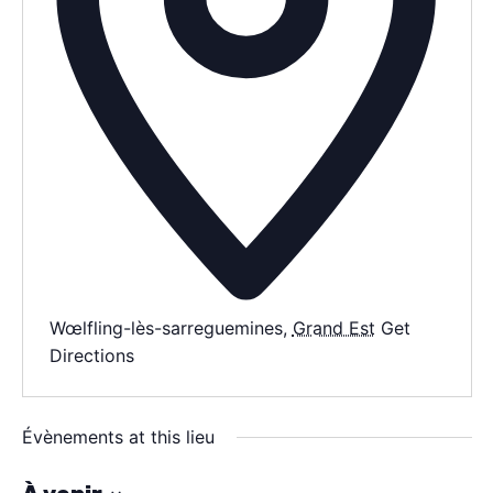
AGENDA
SPECTACLE
À PROPOS
CONTACT
Wœlfling-lès-sarreguemines
,
Grand Est
Get
Directions
Évènements at this lieu