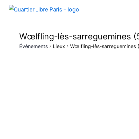
Wœlfling-lès-sarreguemines (
Évènements
Lieux
Wœlfling-lès-sarreguemines 