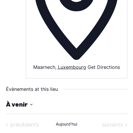
SPECTACLE
À PROPOS
CONTACT
Maarnech
,
Luxembourg
Get Directions
Évènements at this lieu
À venir
S
é
Évènements
Évènements
précédents
Aujourd’hui
suivants
l