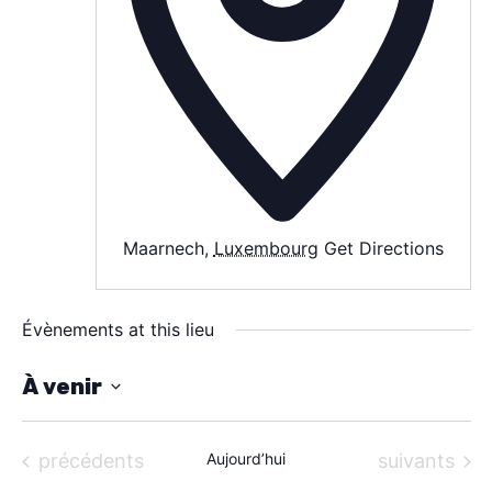
SPECTACLE
À PROPOS
CONTACT
Maarnech
,
Luxembourg
Get Directions
Évènements at this lieu
À venir
S
é
Évènements
Évènements
précédents
Aujourd’hui
suivants
l