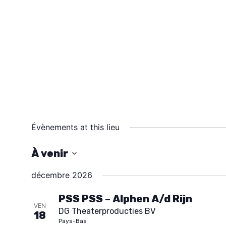
Évènements at this lieu
À venir
S
décembre 2026
é
l
PSS PSS – Alphen A/d Rijn
VEN
DG Theaterproducties BV
e
18
Pays-Bas