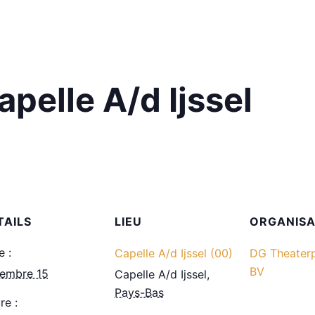
pelle A/d Ijssel
TAILS
LIEU
ORGANIS
e :
Capelle A/d Ijssel (00)
DG Theaterp
BV
embre 15
Capelle A/d Ijssel
,
Pays-Bas
re :