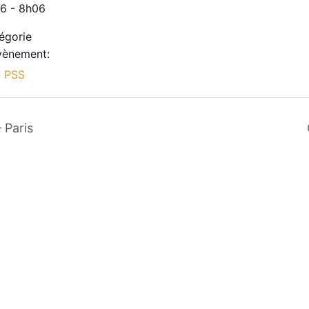
6 - 8h06
égorie
vènement:
 PSS
 Paris