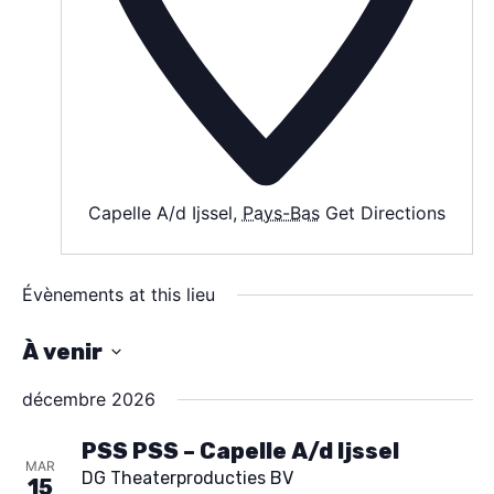
AGENDA
SPECTACLE
À PROPOS
CONTACT
Capelle A/d Ijssel
,
Pays-Bas
Get Directions
Évènements at this lieu
À venir
S
décembre 2026
é
l
PSS PSS – Capelle A/d Ijssel
MAR
DG Theaterproducties BV
e
15