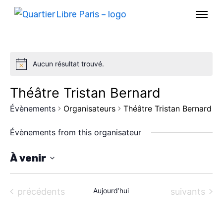
Aucun résultat trouvé.
Théâtre Tristan Bernard
Évènements
Organisateurs
Théâtre Tristan Bernard
Évènements from this organisateur
À venir
S
AGENDA
é
Évènements
Évènements
précédents
Aujourd’hui
suivants
l
SPECTACLE
e