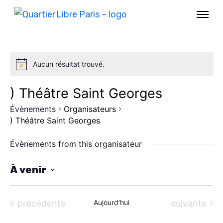
Aucun résultat trouvé.
) Théâtre Saint Georges
Évènements
Organisateurs
) Théâtre Saint Georges
Évènements from this organisateur
À venir
S
AGENDA
é
Évènements
Évènements
précédents
Aujourd’hui
suivants
SPECTACLE
l