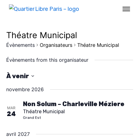
Théatre Municipal
Évènements
Organisateurs
Théatre Municipal
Évènements from this organisateur
À venir
S
novembre 2026
é
l
Non Solum – Charleville Méziere
MAR
Théatre Municipal
e
24
AGENDA
Grand Est
c
SPECTACLE
t
avril 2027