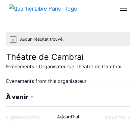
Aucun résultat trouvé.
Théatre de Cambrai
Évènements
Organisateurs
Théatre de Cambrai
Évènements from this organisateur
À venir
S
AGENDA
é
Évènements
Évènements
précédents
Aujourd’hui
suivants
l
SPECTACLE
e