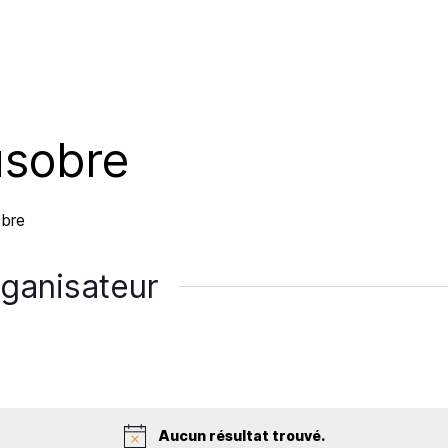
usobre
obre
rganisateur
Aucun résultat trouvé.