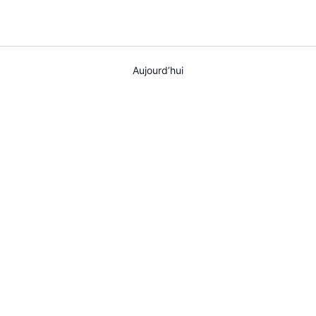
AGENDA
SPECTACLE
À PROPOS
Aujourd’hui
CONTACT