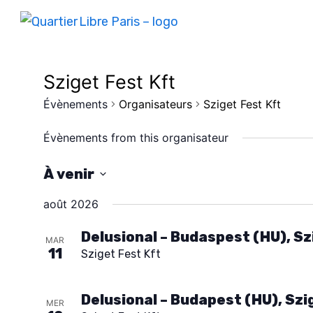
Sziget Fest Kft
Évènements
Organisateurs
Sziget Fest Kft
Évènements from this organisateur
À venir
S
août 2026
é
l
Delusional – Budaspest (HU), Sz
MAR
11
Sziget Fest Kft
e
c
t
Delusional – Budapest (HU), Szi
MER