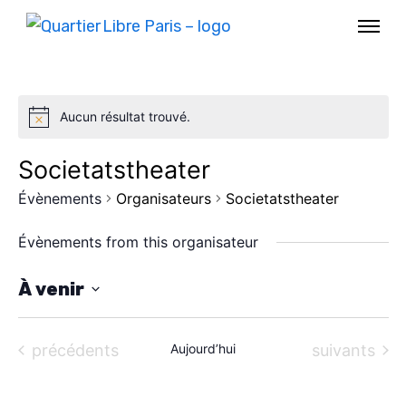
Aucun résultat trouvé.
Societatstheater
Évènements
Organisateurs
Societatstheater
Évènements from this organisateur
À venir
S
AGENDA
é
Évènements
Évènements
précédents
Aujourd’hui
suivants
l
SPECTACLE
e