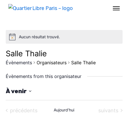
Aucun résultat trouvé.
Salle Thalie
Évènements
Organisateurs
Salle Thalie
Évènements from this organisateur
À venir
S
AGENDA
é
Évènements
Évènements
précédents
Aujourd’hui
suivants
l
SPECTACLE
e