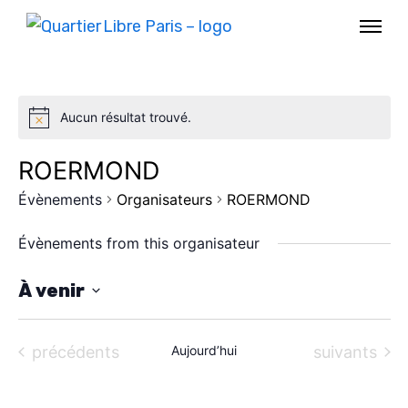
Aucun résultat trouvé.
ROERMOND
Évènements
Organisateurs
ROERMOND
Évènements from this organisateur
À venir
S
AGENDA
é
Évènements
Évènements
précédents
Aujourd’hui
suivants
l
SPECTACLE
e