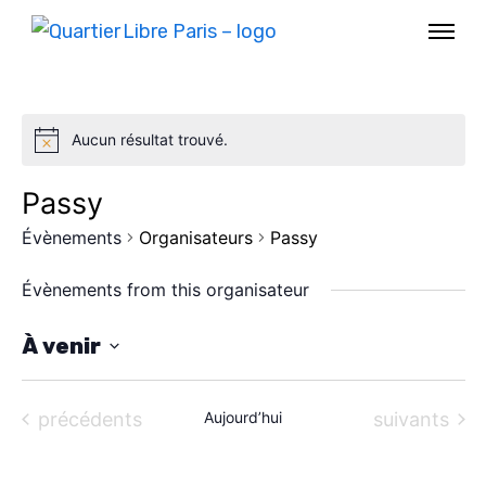
Aucun résultat trouvé.
Passy
Évènements
Organisateurs
Passy
Évènements from this organisateur
À venir
S
AGENDA
é
Évènements
Évènements
précédents
Aujourd’hui
suivants
l
SPECTACLE
e