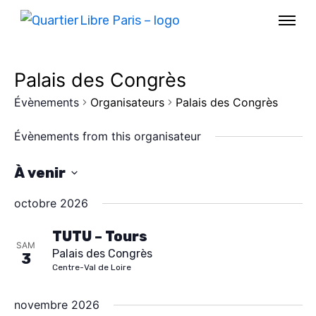
Palais des Congrès
Évènements
Organisateurs
Palais des Congrès
Évènements from this organisateur
À venir
S
octobre 2026
é
l
TUTU – Tours
SAM
Palais des Congrès
e
3
AGENDA
Centre-Val de Loire
c
SPECTACLE
t
novembre 2026