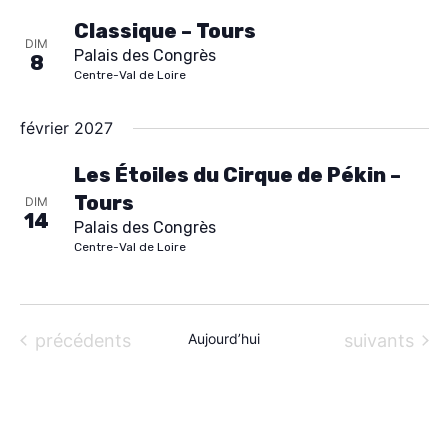
i
À PROPOS
Classique – Tours
o
DIM
Palais des Congrès
8
n
CONTACT
Centre-Val de Loire
n
e
février 2027
z
Les Étoiles du Cirque de Pékin –
u
Tours
DIM
n
14
Palais des Congrès
e
Centre-Val de Loire
d
a
t
Évènements
Évènements
précédents
Aujourd’hui
suivants
e
.